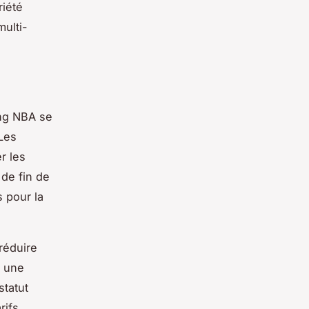
riété
multi-
ing NBA se
Les
r les
 de fin de
s pour la
réduire
t une
statut
rifs