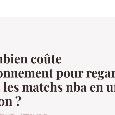
bien coûte
bonnement pour rega
 les matchs nba en 
on ?
vier 2026 — 7 min de lecture