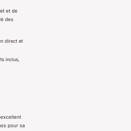
et et de
lé des
 direct et
s inclus,
excellent
ass pour sa