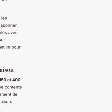
 les
'abonner.
elés avec
sur
native pour
saison
150 et 400
se contente
nement de
saison.