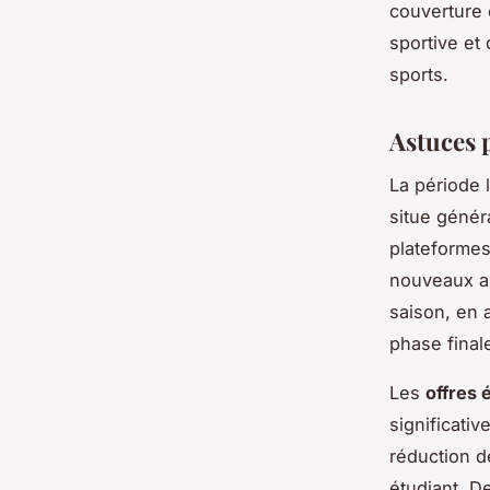
couverture 
sportive et 
sports.
Astuces 
La période 
situe géné
plateformes
nouveaux ab
saison, en a
phase final
Les
offres 
significati
réduction d
étudiant. D