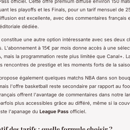
ass officiel. Cette offre premium diffuse environ 150 mat
uant les playoffs et les Finals, pour un tarif mensuel de 2
diffusion est excellente, avec des commentaires français 
éditoriale dédiée.
 constitue une autre option intéressante avec ses deux 
s. L'abonnement à 15€ par mois donne accès à une sélec
 mais la programmation reste plus limitée que Canal+. L
s rencontres de prestige et les moments forts de la saiso
propose également quelques matchs NBA dans son bouq
ais l'offre basketball reste secondaire par rapport au foo
français offrent l'avantage de commentaires dans notre la
parfois plus accessibles grâce au différé, même si la couv
este l'apanage du
League Pass
officiel.
f des tarifs : quelle formule choisir ?