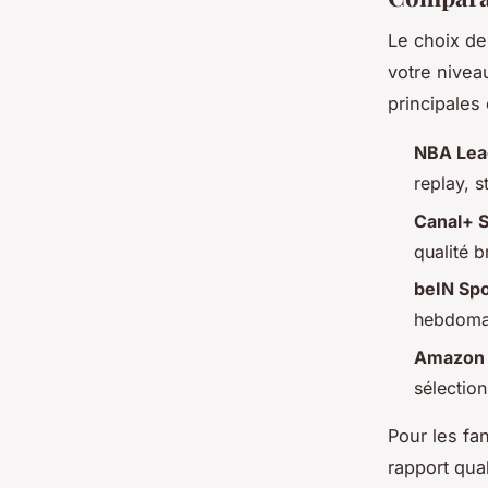
Le choix de
votre nivea
principales
NBA Lea
replay, 
Canal+ S
qualité 
beIN Spo
hebdomad
Amazon 
sélection
Pour les fa
rapport qua