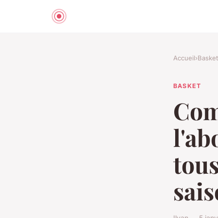
Accueil
›
Basket
BASKET
Com
l'a
tous
sais
Ilyan — 5 jan