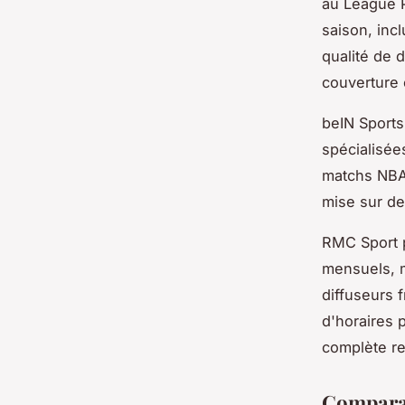
au League P
saison, incl
qualité de 
couverture 
beIN Sports
spécialisée
matchs NBA,
mise sur de
RMC Sport 
mensuels, m
diffuseurs 
d'horaires 
complète r
Comparati