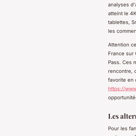
analyses d'
atteint le 
tablettes, 
les comment
Attention c
France sur 
Pass. Ces m
rencontre, 
favorite en
https://ww
opportunité
Les alter
Pour les f