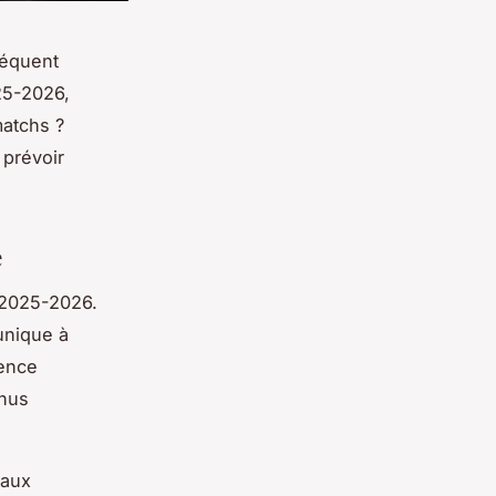
séquent
25-2026,
matchs ?
 prévoir
e
n 2025-2026.
unique à
rence
enus
 aux