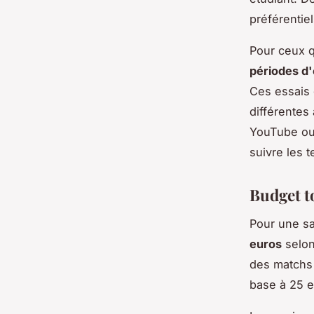
préférentie
Pour ceux q
périodes d'
Ces essais 
différentes 
YouTube ou 
suivre les 
Budget to
Pour une sa
euros
selon
des matchs 
base à 25 e