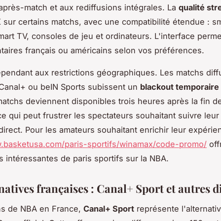
après-match et aux rediffusions intégrales. La
qualité st
4K sur certains matchs, avec une compatibilité étendue : 
Smart TV, consoles de jeu et ordinateurs. L'interface perme
aires français ou américains selon vos préférences.
ependant aux restrictions géographiques. Les matchs dif
Canal+ ou beIN Sports subissent un
blackout temporaire
atchs deviennent disponibles trois heures après la fin de
ce qui peut frustrer les spectateurs souhaitant suivre leu
 direct. Pour les amateurs souhaitant enrichir leur expérie
w.basketusa.com/paris-sportifs/winamax/code-promo/
off
s intéressantes de paris sportifs sur la NBA.
natives françaises : Canal+ Sport et autres d
ans de NBA en France,
Canal+ Sport
représente l'alternativ