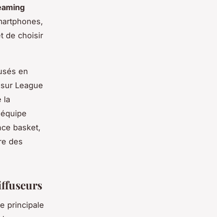
reaming
smartphones,
t de choisir
fusés en
sur League
 la
r équipe
nce basket,
re des
iffuseurs
e principale