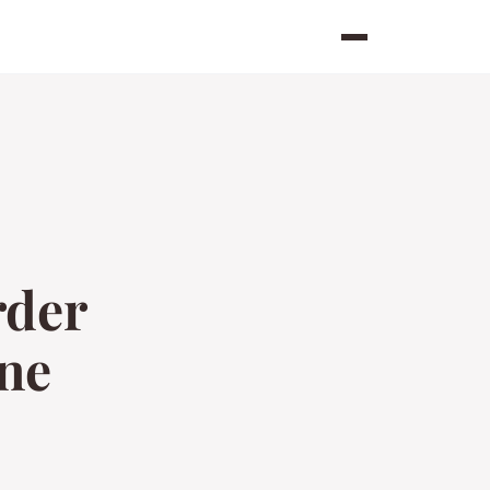
rder
une