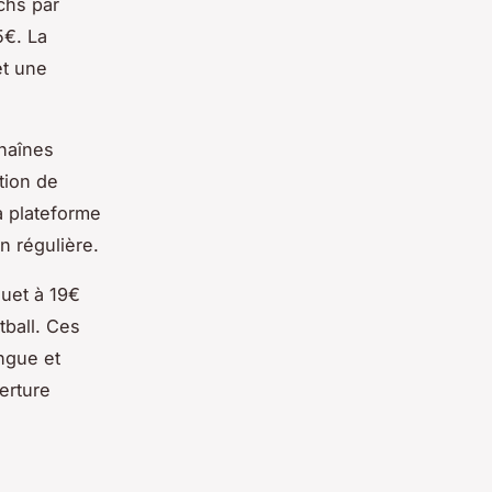
chs par
5€. La
et une
chaînes
tion de
a plateforme
n régulière.
uet à 19€
tball. Ces
ngue et
erture