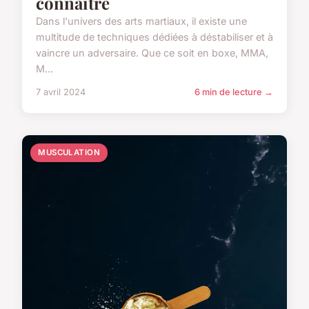
connaître
Dans l'univers des arts martiaux, il existe une
multitude de techniques dédiées à déstabiliser et à
vaincre un adversaire. Que ce soit en boxe, MMA,
M...
7 avril 2024
6 min de lecture →
MUSCULATION