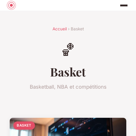
Accueil
› Basket
🏀
Basket
Basketball, NBA et compétitions
BASKET