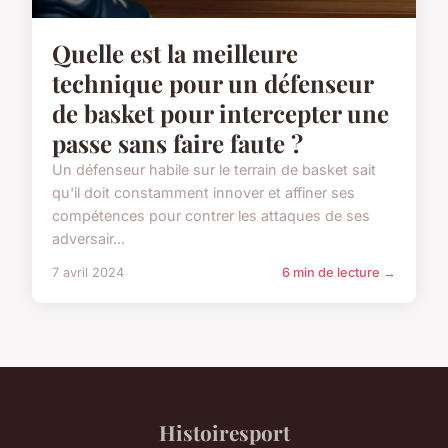
Quelle est la meilleure
technique pour un défenseur
de basket pour intercepter une
passe sans faire faute ?
Un défenseur habile sur le terrain de basket sait
qu'il doit constamment innover et affiner ses
compétences pour contrer les attaques de ses
adversair...
7 avril 2024
6 min de lecture →
Histoiresport