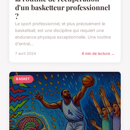
d'un basketteur professionnel
?
Le sport professionnel, et plus précisément le
basketball, est une discipline qui requiert une
endurance physique exceptionnelle. Une routine
d'entraî...
7 avril 2024
6 min de lecture →
BASKET