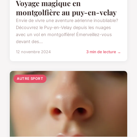
Voyage magique en
montgolfière au puy-en-velay
Envie de vivre une aventure aérienne inoubliable?
Découvrez le Puy-en-Velay depuis les nuages
avec un vol en montgolfière! Émerveillez-vous
devant des...
12 novembre 2024
3 min de lecture →
AUTRE SPORT