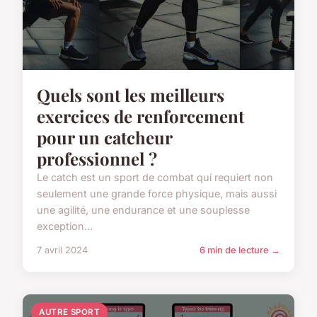
Quels sont les meilleurs
exercices de renforcement
pour un catcheur
professionnel ?
Le catch est un sport de combat qui requiert non
seulement une grande force physique, mais aussi
une agilité, une endurance et une souplesse
exception...
7 avril 2024
6 min de lecture →
AUTRE SPORT