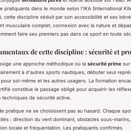
 conjugue
sensations pures
et liberté absolue sur l'eau. 
 de pratiquants dans le monde selon l'IKA (International Ki
, cette discipline séduit par son accessibilité et ses béné
t musculaire complet, connexion avec la nature et dép
omment faire ses premiers pas dans ce sport en toute séc
mentaux de cette discipline : sécurité et pr
 exige une approche méthodique où la
sécurité prime
sur 
rairement à d'autres sports nautiques, débuter seul repr
 pour soi-même et les autres usagers. La formation enca
tifié constitue le passage obligé pour acquérir les réflex
s techniques de sécurité active.
e pratique ne se choisissent pas au hasard. Chaque sp
cités : direction du vent dominant, obstacles sous-marins,
ion locale et fréquentation. Les pratiquants confirmés