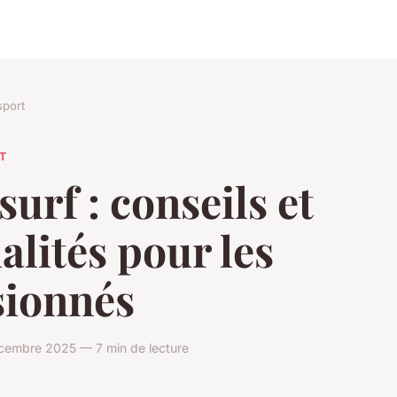
sport
T
surf : conseils et
alités pour les
sionnés
écembre 2025 — 7 min de lecture