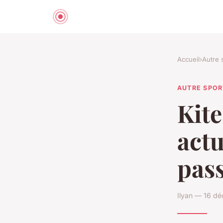
Accueil
›
Autre 
AUTRE SPOR
Kite
actu
pas
Ilyan — 16 d