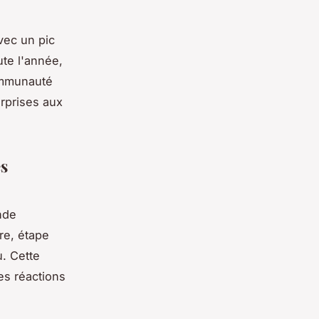
avec un pic
ute l'année,
communauté
rprises aux
es
nde
re, étape
u. Cette
es réactions