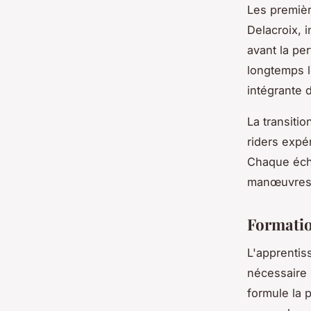
Les premièr
Delacroix, 
avant la pe
longtemps l
intégrante 
La transitio
riders expér
Chaque éch
manœuvres 
Formatio
L'apprentis
nécessaire 
formule la 