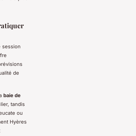
ratiquer
e session
fre
prévisions
alité de
La
baie de
ier, tandis
Leucate ou
ment Hyères
t