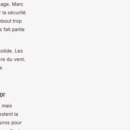
sage. Marc
 la sécurité
ebout trop
fait partie
olide. Les
ure du vent.
s
ge
, mais
stent la
euros pour