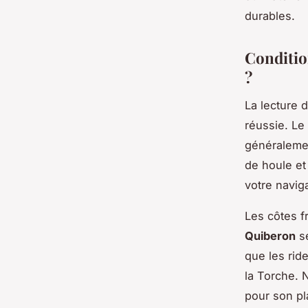
durables.
Conditio
?
La lecture 
réussie. Le
généralemen
de houle et
votre naviga
Les côtes f
Quiberon
sé
que les rid
la Torche. 
pour son pl