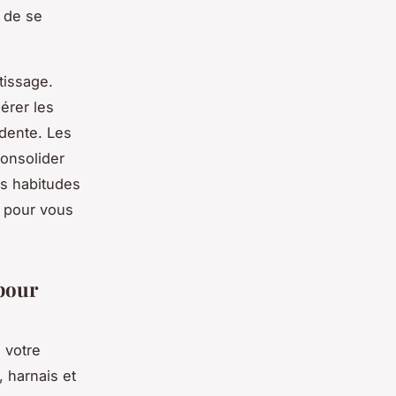
 de se
tissage.
gérer les
édente. Les
onsolider
es habitudes
 pour vous
 pour
 votre
, harnais et