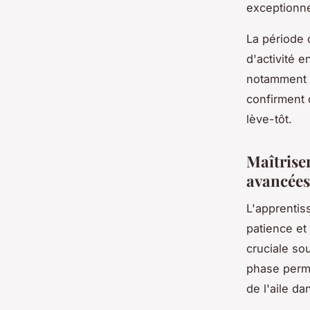
exceptionne
La période o
d'activité e
notamment g
confirment
lève-tôt.
Maîtriser
avancées
L'apprentis
patience et
cruciale so
phase perme
de l'aile da