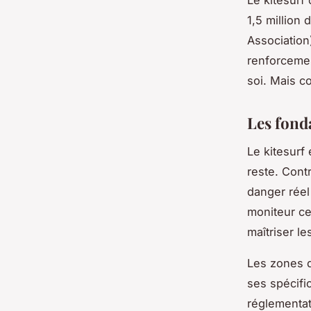
Le kitesurf
1,5 million
Association)
renforcemen
soi. Mais c
Les fonda
Le kitesurf
reste. Cont
danger réel
moniteur cer
maîtriser le
Les zones d
ses spécifi
réglementat