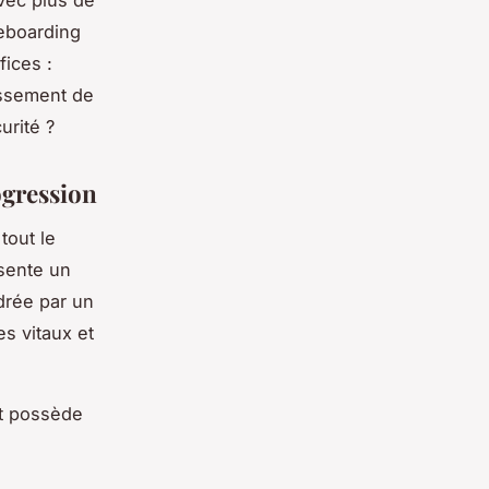
Avec plus de
teboarding
fices :
assement de
urité ?
ogression
tout le
ésente un
drée par un
es vitaux et
ot possède