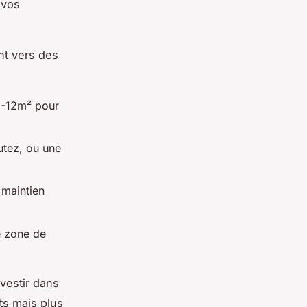
 vos
nt vers des
(9-12m² pour
utez, ou une
 maintien
e zone de
vestir dans
ts mais plus